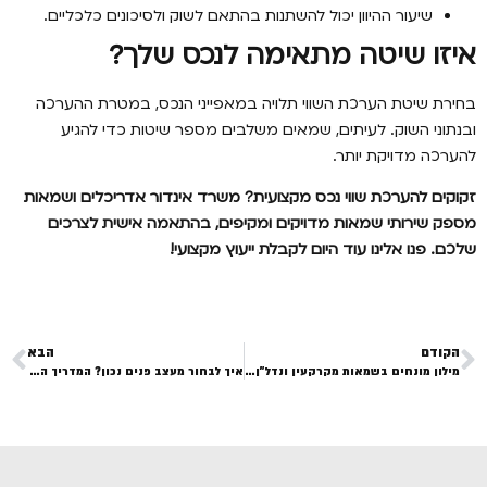
שיעור ההיוון יכול להשתנות בהתאם לשוק ולסיכונים כלכליים.
איזו שיטה מתאימה לנכס שלך
?
בחירת שיטת הערכת השווי תלויה במאפייני הנכס, במטרת ההערכה
ובנתוני השוק. לעיתים, שמאים משלבים מספר שיטות כדי להגיע
להערכה מדויקת יותר.
זקוקים להערכת שווי נכס מקצועית? משרד אינדור אדריכלים ושמאות
מספק שירותי שמאות מדויקים ומקיפים, בהתאמה אישית לצרכים
שלכם. פנו אלינו עוד היום לקבלת ייעוץ מקצועי
!
הקודם
הבא
מילון מונחים בשמאות מקרקעין ונדל”ן – המדריך המלא
איך לבחור מעצב פנים נכון? המדריך השלם לעיצוב מוצלח