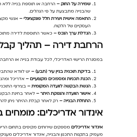
שמירה על החוק –
הרחבה או תוספת בנייה ללא הית
שהבנייה מתבצעת על פי הנהלים.
התאמה אישית ויצירת חלל פונקציונלי –
אנשי מקצו
העסקיים של הלקוח.
הגדלת ערך הנכס –
כאשר התוספת לדירה מתוכננת
הרחבת דירה – תהליך קבלת
במסגרת הרישוי האדריכלי, לכל עבודת בנייה או הרחבה
בדיקת תוכנית בניין עיר (תבע) –
יש לוודא שהתבע ה
הכנת תכניות ומסמכים מקצועיים –
אדריכל ומהנד
הגשת הבקשה לוועדה המקומית –
בצירוף התוכני
אישור הוועדה והנפקת היתר –
לאחר בחינת הבקשה 
התחלת הבנייה –
רק לאחר קבלת ההיתר ניתן להתח
אינדור אדריכלים: מומחים בר
אינדור אדריכלים
מספקים שירותים מקיפים בתחום הרישוי 
מעמיק בתקנות התכנון והבנייה, אינדור אדריכלים מעניקי