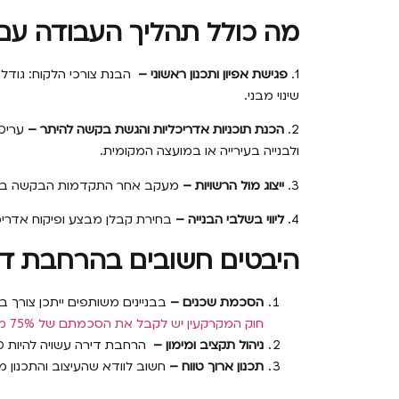
מה כולל תהליך העבודה עם 
1.
פגישת אפיון ותכנון ראשוני –
הבנת צורכי הלקוח: גודל
שינוי מבני.
2.
הכנת תוכניות אדריכליות והגשת בקשה להיתר –
עריכת
ולבנייה בעירייה או במועצה המקומית.
3.
ייצוג מול הרשויות –
מעקב אחר התקדמות הבקשה בוועדה
4.
ליווי בשלבי הבנייה –
בחירת קבלן מבצע ופיקוח אדרי
היבטים חשובים בהרחבת די
הסכמת שכנים –
בבניינים משותפים ייתכן צורך 
חוק המקרקעין יש לקבל את הסכמתם של 75% מהדיירים לצורך הרחבת הדירה, נלקח מויקיפדיה )
ניהול תקציב ומימון –
הרחבת דירה עשויה להיות כר
תכנון ארוך טווח –
חשוב לוודא שהעיצוב והתכנון 