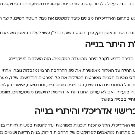
ר בנייה עלולה לגרור קנסות, צווי הריסה ועיכובים משמעותיים בפרויקט. תכ
ע בתחום האדריכלות מבינים כיצד למקסם את ניצול השטח הקיים, לייצר ח
 היטב ובאופן חוקי, ערך הנכס בשוק הנדל”ן עשוי לעלות באופן משמעותי
 היתר בנייה
 בדירה נדרש לקבל היתר מהוועדה המקומית. הנה השלבים העיקריים:
חלה על האיזור מאפשרת את סוג ההרחבה הרצוי (מגבלות גובה, אחוזי בנייה, 
ס מכינים תכניות מפורטות הכוללות את כל הפרטים הנדרשים: שלד, מערכות,
ות וכל המסמכים הנדרשים, כגון מפה טופוגרפית, נסח טאבו, אישורי בעלות ו
בוועדה, ואם לא עולים התנגדויות או דרישות לתיקונים משמעותיים, מונפ
יל בבנייה בפועל.
ישוי אדריכלי והיתרי בנייה
האדריכלי, החל מהכנת תוכניות מפורטות ועד להגשת בקשות להיתרי בנייה ו
ם פתרונות מותאמים לפרויקטים של הרחבות דירות, בנייה חדשה ושינויים מבנ