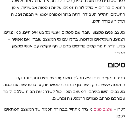
לפני שסוגרים עם מעצב פנים, חשוב לבדוק את החוזה ולוודא שכל
התנאים ברורים – כולל לוחות זמנים, עלויות נוספות אפשריות, אופן
התשלום ותהליך העבודה. חוזה ברור ומפורט ימנע אי הבנות ויבטיח
תהליך עבודה חלק.
מעצב פנים מקצועי עובד עם ספקים ואנשי מקצוע איכותיים, כמו נגרים,
רצפים, חשמלאים וכדומה. בדקו עם מי המעצב עובד, ואם אפשר –
בקשו לראות פרויקטים קודמים בהם שיתף פעולה עם אנשי מקצוע
אחרים.
סיכום
בחירת מעצב פנים היא תהליך משמעותי שדורש מחקר ובדיקת
התאמה אישית. הקדישו זמן לבחינת האפשרויות, ערכו פגישות עם כמה
מעצבים והשוו ביניהם. המעצב הנכון יכול לשדרג את הבית שלכם וליצור
עבורכם מרחב מגורים הרמוני, נוח ומרשים.
זכרו –
עיצוב פנים
מוצלח מתחיל בבחירה חכמה של המעצב המתאים
לכם!